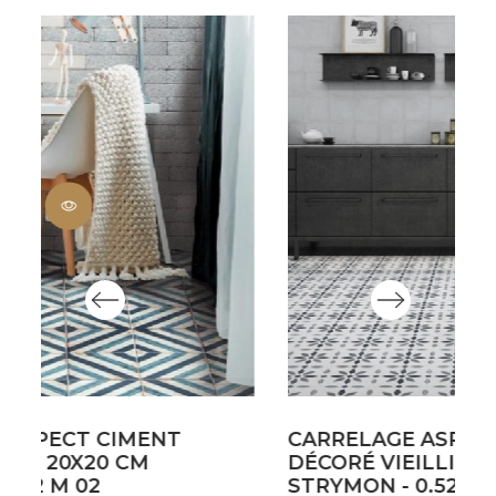
CARRELAGE ASPECT CIMENT
C
DÉCORÉ VIEILLI 20X20 CM
D
STRYMON - 0.52 M² 03
ST