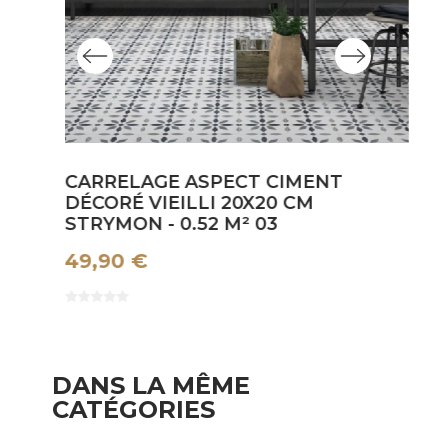
CARRELAGE ASPECT CIMENT
C
DÉCORÉ VIEILLI 20X20 CM
D
STRYMON - 0.52 M² 03
ST
49,90 €
4
DANS LA MÊME
CATÉGORIES