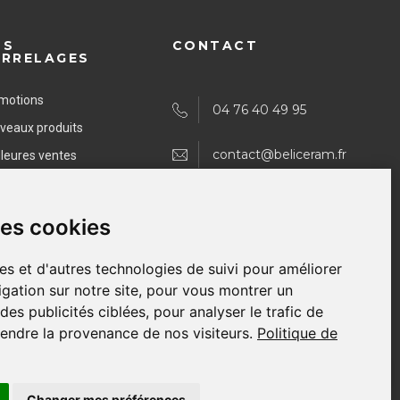
OS
CONTACT
ARRELAGES
motions
04 76 40 49 95
veaux produits
contact@beliceram.fr
lleures ventes
des cookies
NOUS SUIVRE
es et d'autres technologies de suivi pour améliorer
gation sur notre site, pour vous montrer un
es publicités ciblées, pour analyser le trafic de
endre la provenance de nos visiteurs.
Politique de
Changer mes préférences